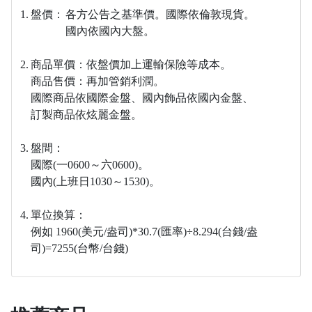
1.
盤價：
各方公告之基準價。
國際依倫敦現貨。
國內依國內大盤。
2.
商品單價：依盤價加上運輸保險等成本。
商品售價：再加管銷利潤。
國際商品依國際金盤、
國內飾品依國內金盤、
訂製商品依炫麗金盤。
3.
盤間：
國際(一0600～六0600)。
國內(上班日1030～1530)。
4.
單位換算：
例如 1960(美元/盎司)*30.7(匯率)÷8.294(台錢/盎
司)=7255(台幣/台錢)