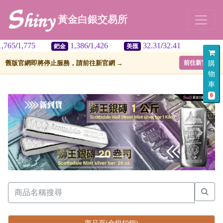
黃金白銀交易所
5
/
1,775
1,386
/
1,426
32.31
/
32.41
鈀金
美匯
舊版官網即將停止服務，請前往新官網 →
前往新官網
購
物
車
0
上一張
下一張