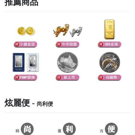
推薦商品
炫麗便 -
尚利便