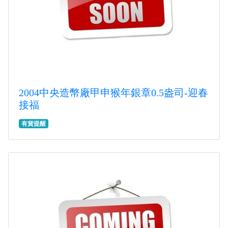
2004中央造幣廠甲申猴年銀章0.5盎司-迎春
接福
有貨提醒