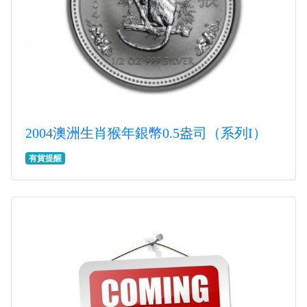
2004澳洲生肖猴年銀幣0.5盎司（系列I）
有貨提醒