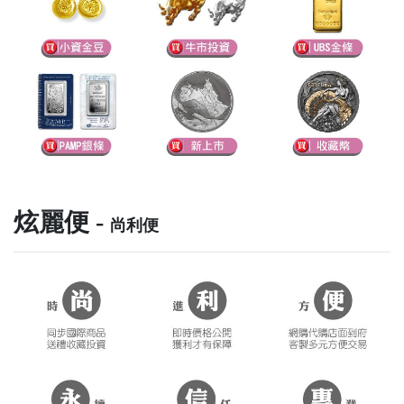
炫麗便 -
尚利便