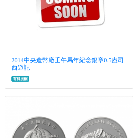
2014中央造幣廠壬午馬年紀念銀章0.5盎司-
西遊記
有貨提醒