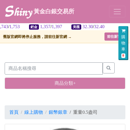
黃金白銀交易所
1,357
/
1,397
32.30
/
32.40
鈀金
美匯
舊版官網即將停止服務，請前往新官網 →
前往新官網
購
物
車
0
商品分類+
首頁
線上購物
銀幣銀章
/
重量0.5盎司