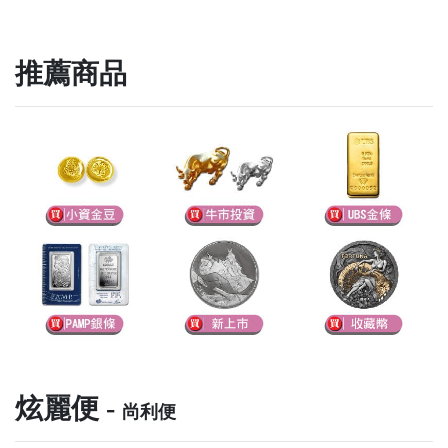
推薦商品
炫麗便 -
尚利便