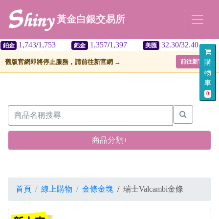
黃金白銀交易所
1,743
/
1,753
1,357
/
1,397
32.30
/
32.40
鈀金
美匯
舊版官網即將停止服務，請前往新官網 →
前往新官網
購
物
車
0
商品分類+
首頁
線上購物
金條金塊
/
瑞士Valcambi金條