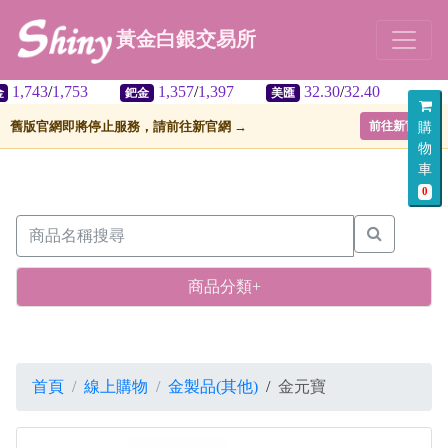
黃金白銀交易所
/
1,753
1,357
/
1,397
32.30
/
32.40
鈀金
美匯
舊版官網即將停止服務，請前往新官網 →
前往新官網
購
物
車
0
商品分類+
首頁
線上購物
金製品(其他)
/
金元寶