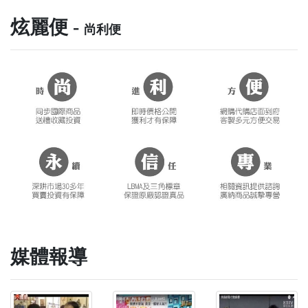
炫麗便 -
尚利便
媒體報導