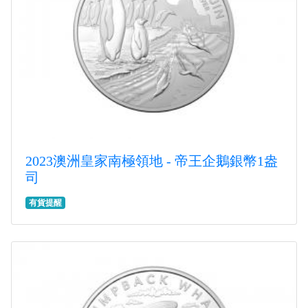
2023澳洲皇家南極領地 - 帝王企鵝銀幣1盎
司
有貨提醒