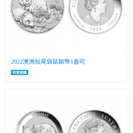
2022澳洲短尾袋鼠銀幣1盎司
有貨提醒