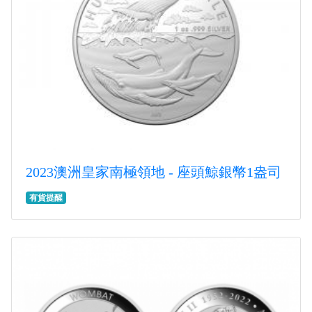
2023澳洲皇家南極領地 - 座頭鯨銀幣1盎司
有貨提醒