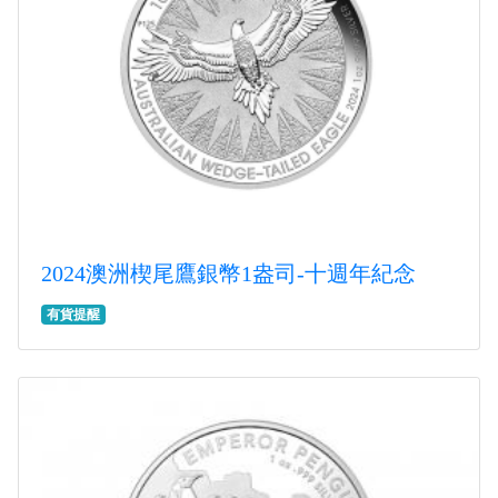
2024澳洲楔尾鷹銀幣1盎司-十週年紀念
有貨提醒