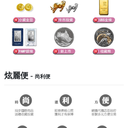
炫麗便 -
尚利便