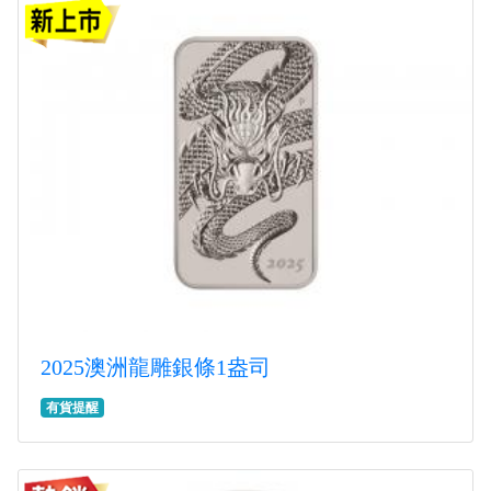
2025澳洲龍雕銀條1盎司
有貨提醒