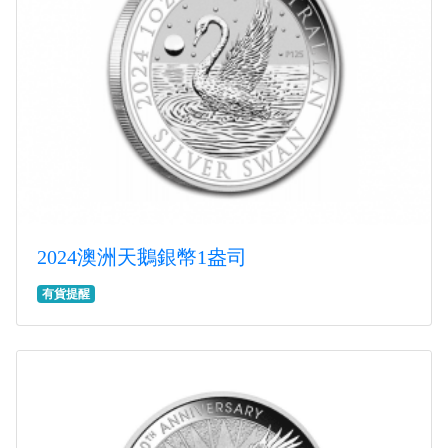
2024澳洲天鵝銀幣1盎司
有貨提醒