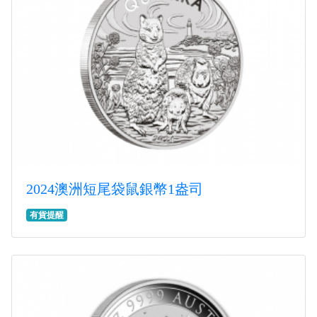
2024澳洲短尾袋鼠銀幣1盎司
有貨提醒