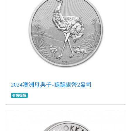
2024澳洲母與子-鴯鶓銀幣2盎司
有貨提醒