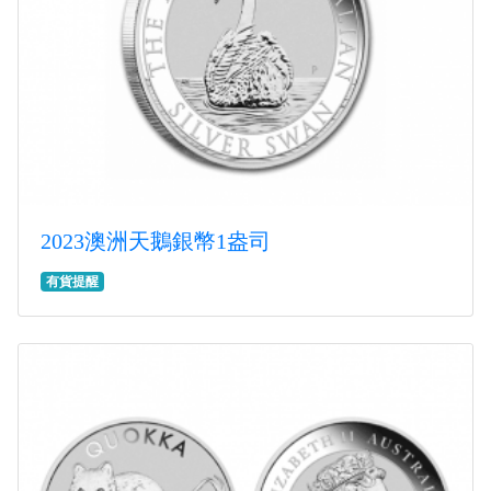
2023澳洲天鵝銀幣1盎司
有貨提醒