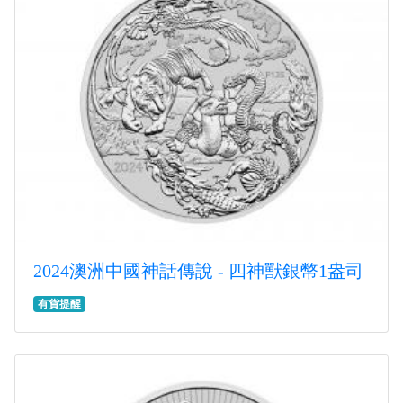
2024澳洲中國神話傳說 - 四神獸銀幣1盎司
有貨提醒