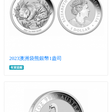
2023澳洲袋熊銀幣1盎司
有貨提醒