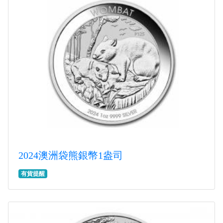
2024澳洲袋熊銀幣1盎司
有貨提醒