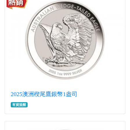
2025澳洲楔尾鷹銀幣1盎司
有貨提醒