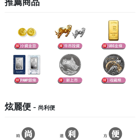
推薦商品
炫麗便 -
尚利便