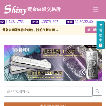
黃金白銀交易所
1,743
/
1,753
1,357
/
1,397
32.30
/
32.40
鈀金
美匯
舊版官網即將停止服務，請前往新官網 →
前往新官網
購
物
車
0
上一張
下一張