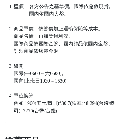
1.
盤價：
各方公告之基準價。
國際依倫敦現貨。
國內依國內大盤。
2.
商品單價：依盤價加上運輸保險等成本。
商品售價：再加管銷利潤。
國際商品依國際金盤、
國內飾品依國內金盤、
訂製商品依炫麗金盤。
3.
盤間：
國際(一0600～六0600)。
國內(上班日1030～1530)。
4.
單位換算：
例如 1960(美元/盎司)*30.7(匯率)÷8.294(台錢/盎
司)=7255(台幣/台錢)