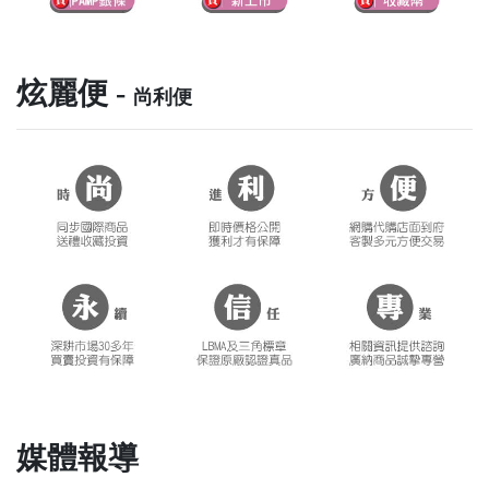
炫麗便 -
尚利便
媒體報導