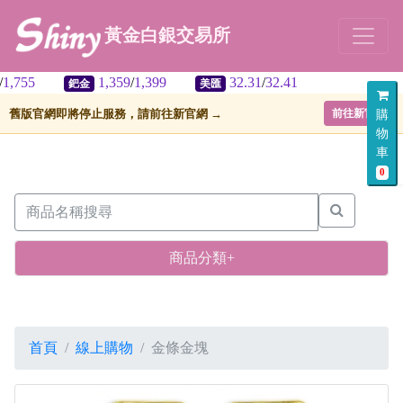
黃金白銀交易所
1,359
/
1,399
32.31
/
32.41
美匯
舊版官網即將停止服務，請前往新官網 →
前往新官網
購
物
車
0
商品分類+
首頁
線上購物
金條金塊