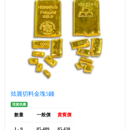
炫麗切料金塊5錢
現貨供應
數量
一般價
貴賓價
1 - 9
85,489
85,438