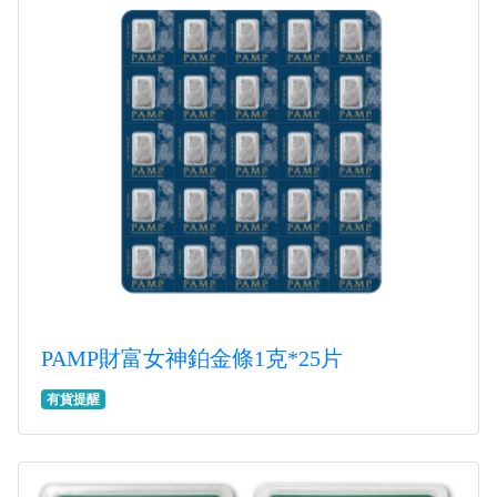
PAMP財富女神鉑金條1克*25片
有貨提醒