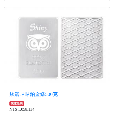
炫麗咕咕鉑金條500克
來電洽詢
NT$ 1,058,134