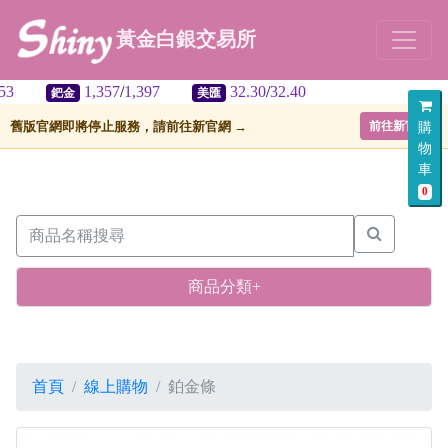
黃金白銀交易所
1,357
/
1,397
32.30
/
32.40
金
美匯
舊版官網即將停止服務，請前往新官網 →
前往新官網
購
物
車
0
商品分類+
首頁
線上購物
鉑金條