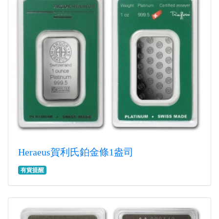
Heraeus賀利氏鉑金條1盎司
有貨提醒