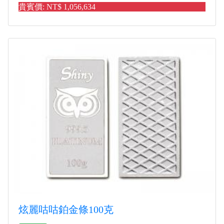
貴賓價: NT$ 1,056,634
炫麗咕咕鉑金條100克