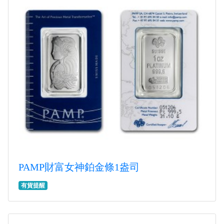
PAMP財富女神鉑金條1盎司
有貨提醒