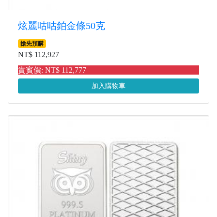
炫麗咕咕鉑金條50克
搶先預購
NT$ 112,927
貴賓價: NT$ 112,777
加入購物車