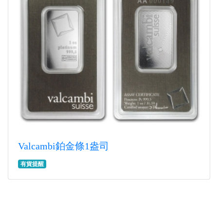
Valcambi鉑金條1盎司
有貨提醒