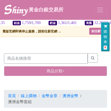
黃金白銀交易所
5
1,759
/
1,769
1,361
/
1,401
32.20
/
32.30
鉑金
鈀金
美匯
舊版官網即將停止服務，請前往新官網 →
前往新官網
購
物
車
0
商品分類+
首頁
線上購物
金幣金章
澳洲金幣
/
澳洲金幣套組