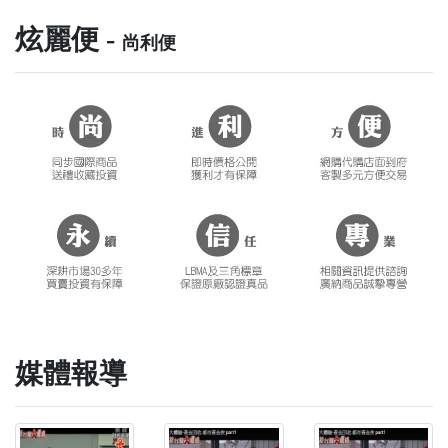
炫麗便 -
尚利便
媒體報導