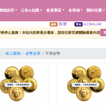
購物說明
公告&知識
會員專區
各商城
關於炫麗
買
/
賣
4,238
/
4,240
61
倫敦
黃金
白銀
即將停止服務！本站內容將逐步遷移，請前往新官網體驗最新內容
頁
線上購物
金幣金章
/
平價金幣