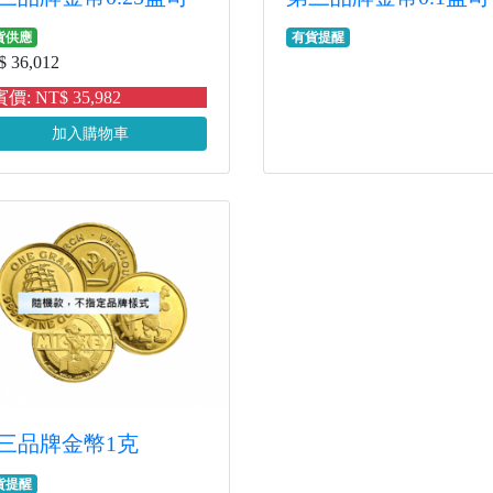
貨供應
有貨提醒
 36,012
價: NT$ 35,982
加入購物車
三品牌金幣1克
貨提醒