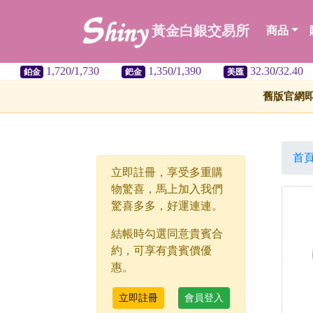
黃金白銀交易所
商品
1,720
/
1,730
1,350
/
1,390
32.30
/
32.40
鈀金
美匯
舊版官網
首
立即註冊，享受多重購
物驚喜，馬上加入我們
驚喜多多，好運連連。
結帳時勾選同意貴賓合
約，可享有貴賓價優
惠。
立即註冊
會員登入