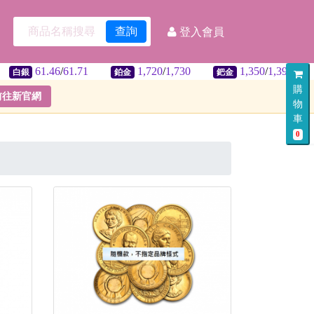
查詢
登入會員
.46
/
61.71
1,720
/
1,730
1,350
/
1,390
32.3
鉑金
鈀金
美匯
購
前往新官網
物
車
0