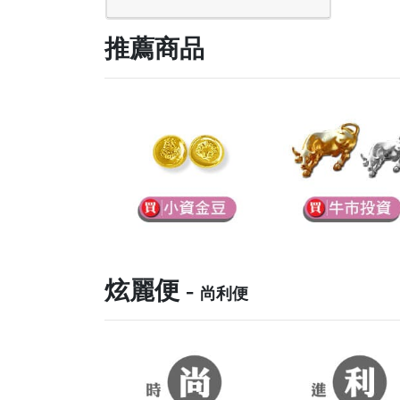
推薦商品
炫麗便 -
尚利便