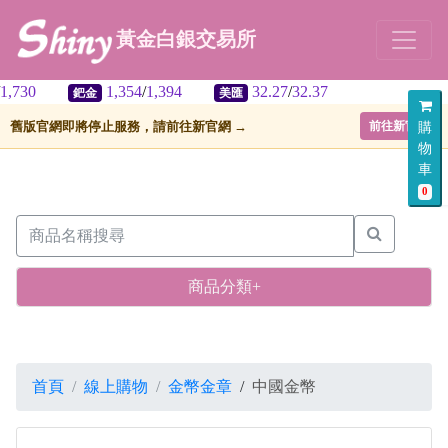
黃金白銀交易所
1,354
/
1,394
32.27
/
32.37
鈀金
美匯
舊版官網即將停止服務，請前往新官網 →
前往新官網
購
物
車
0
商品分類+
首頁
線上購物
金幣金章
/
中國金幣