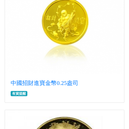
中國招財進寶金幣0.25盎司
有貨提醒