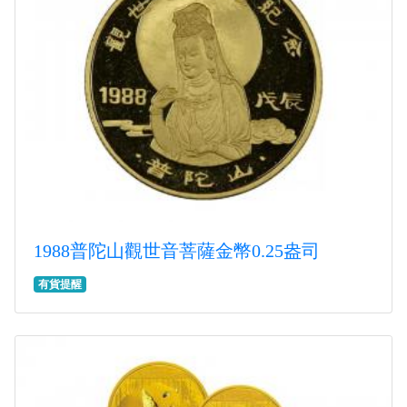
1988普陀山觀世音菩薩金幣0.25盎司
有貨提醒