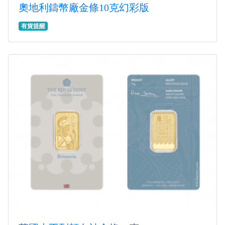
奧地利鑄幣廠金條10克幻彩版
有貨提醒