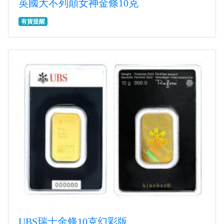
英國大不列顛女神金條10克
有貨提醒
UBS瑞士金條10克幻彩版