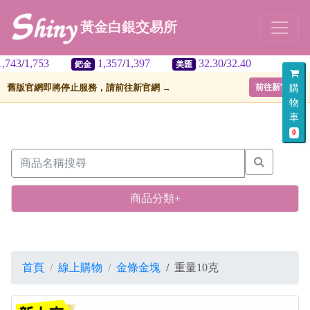
黃金白銀交易所
1,357
/
1,397
32.30
/
32.40
鈀金
美匯
舊版官網即將停止服務，請前往新官網 →
前往新官網
購
物
車
0
商品分類+
首頁
線上購物
金條金塊
/
重量10克