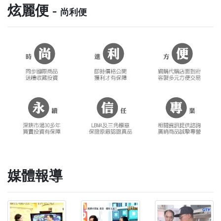
炫麗便 -
尚利便
媒體報導