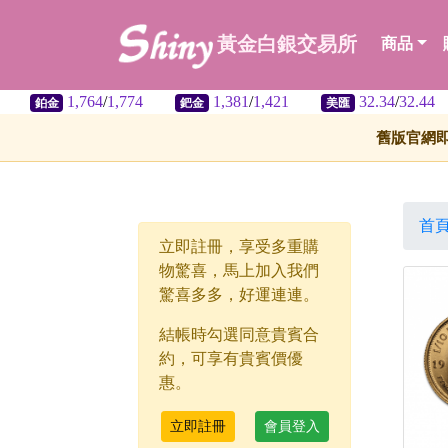
黃金白銀交易所
商品
1,764
/
1,774
1,381
/
1,421
32.34
/
32.44
鈀金
美匯
舊版官網
首
立即註冊，享受多重購
物驚喜，馬上加入我們
驚喜多多，好運連連。
結帳時勾選同意貴賓合
約，可享有貴賓價優
惠。
立即註冊
會員登入