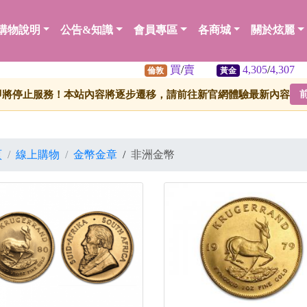
購物說明
公告&知識
會員專區
各商城
關於炫麗
買
/
賣
4,305
/
4,307
64
倫敦
黃金
白銀
即將停止服務！本站內容將逐步遷移，請前往新官網體驗最新內容
頁
線上購物
金幣金章
/
非洲金幣