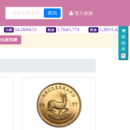
查詢
登入會員
.26
/
64.51
1,764
/
1,774
1,381
/
1,421
32.3
鉑金
鈀金
美匯
購
前往新官網
物
車
0