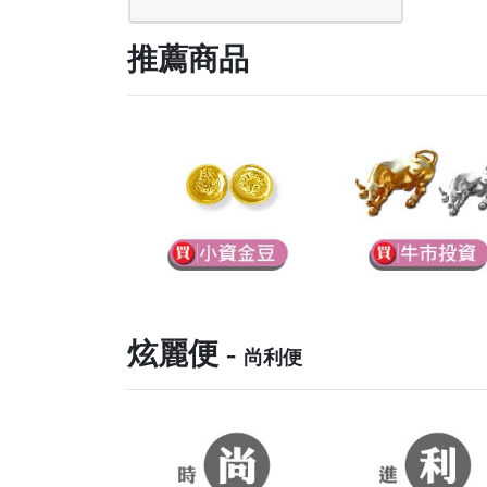
推薦商品
炫麗便 -
尚利便