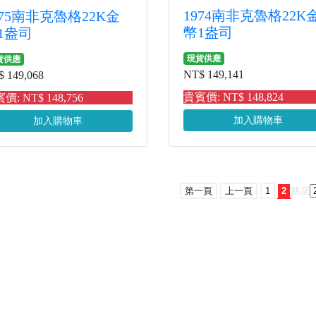
1974南非克魯格22K
975南非克魯格22K金
幣1盎司
1盎司
現貨供應
貨供應
NT$ 149,141
 149,068
貴賓價: NT$ 148,824
價: NT$ 148,756
加入購物車
加入購物車
第一頁
上一頁
1
2
跳至