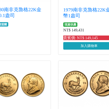
980南非克魯格22K金
1979南非克魯格22K
0.1盎司
幣1盎司
貨提醒
現貨供應
NT$ 149,431
貴賓價: NT$ 149,145
加入購物車