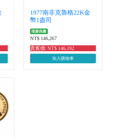
金
1977南非克魯格22K金
幣1盎司
現貨供應
NT$ 146,267
貴賓價: NT$ 146,192
加入購物車