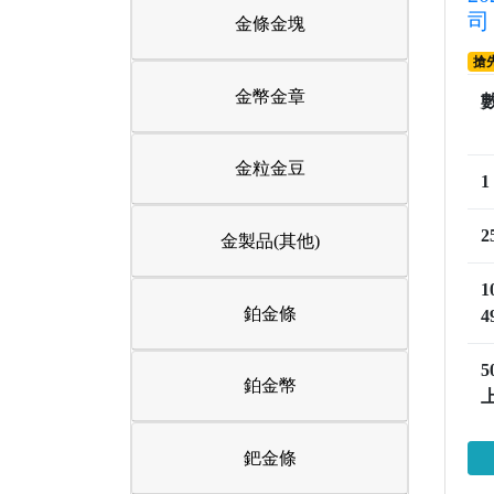
司
金條金塊
搶
金幣金章
金粒金豆
1
2
金製品(其他)
1
鉑金條
4
5
鉑金幣
鈀金條