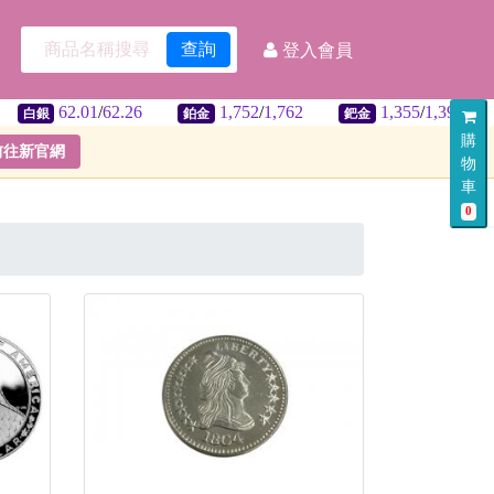
查詢
登入會員
01
/
62.26
1,752
/
1,762
1,355
/
1,395
32.30
鉑金
鈀金
美匯
購
前往新官網
物
車
0