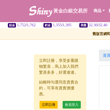
黃金白銀交易所
商品
,752
/
1,762
1,355
/
1,395
32.30
/
32.40
鈀金
美匯
舊版官網
首
立即註冊，享受多重購
物驚喜，馬上加入我們
驚喜多多，好運連連。
結帳時勾選同意貴賓合
約，可享有貴賓價優
惠。
立即註冊
會員登入