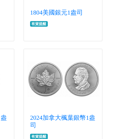
1804美國銀元1盎司
有貨提醒
1盎
2024加拿大楓葉銀幣1盎
司
有貨提醒