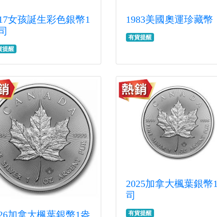
017女孩誕生彩色銀幣1
1983美國奧運珍藏幣
司
有貨提醒
貨提醒
2025加拿大楓葉銀幣
司
026加拿大楓葉銀幣1盎
有貨提醒