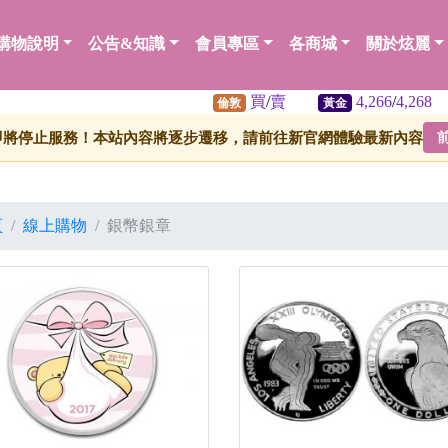
購物說明
公告&知識
會員專區
各商城
關於炫麗
買
/
賣
4,266
/
4,268
62.
倫敦
黃金
白銀
即將停止服務！本站內容將逐步遷移，請前往新官網體驗最新內容
頁
線上購物
銀幣銀章