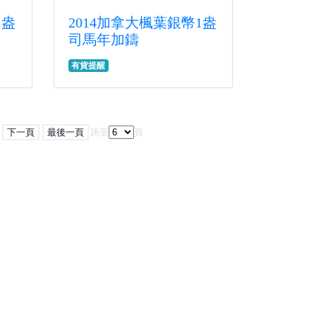
1盎
2014加拿大楓葉銀幣1盎
司馬年加鑄
有貨提醒
下一頁
最後一頁
跳至
頁