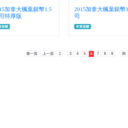
015加拿大楓葉銀幣1.5
2015加拿大楓葉銀幣
司特厚版
司
貨提醒
有貨提醒
第一頁
上一頁
1
...
3
4
5
6
7
8
9
...
36