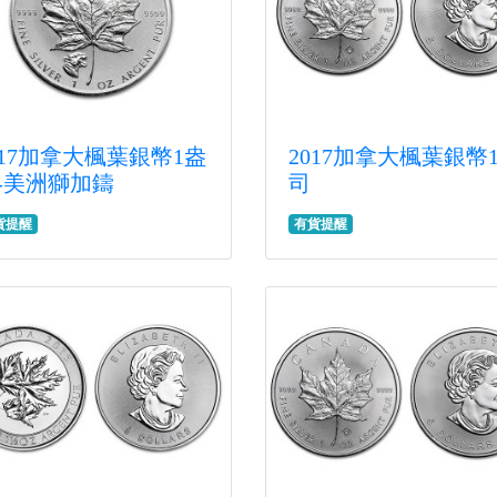
017加拿大楓葉銀幣1盎
2017加拿大楓葉銀幣
-美洲獅加鑄
司
貨提醒
有貨提醒