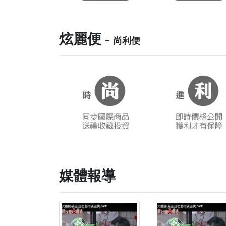
炫麗便 -
尚利便
媒體報導