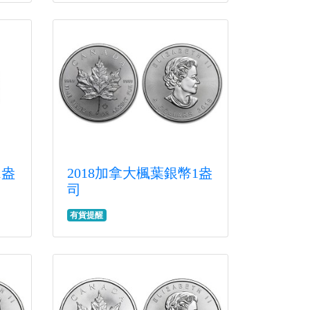
1盎
2018加拿大楓葉銀幣1盎
司
有貨提醒