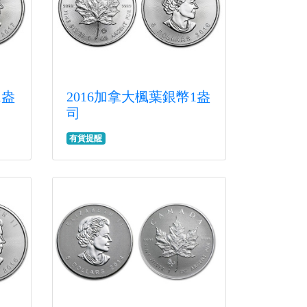
1盎
2016加拿大楓葉銀幣1盎
司
有貨提醒