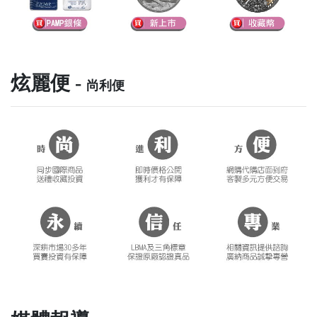
炫麗便 -
尚利便