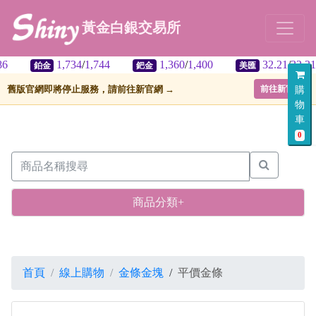
黃金白銀交易所
1,734
/
1,744
1,360
/
1,400
32.21
/
32.31
鉑金
鈀金
美匯
舊版官網即將停止服務，請前往新官網 →
前往新官網
購
物
車
0
商品分類+
首頁
線上購物
金條金塊
/
平價金條