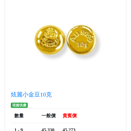
炫麗小金豆10克
現貨供應
數量
一般價
貴賓價
1 - 9
45,330
45,273