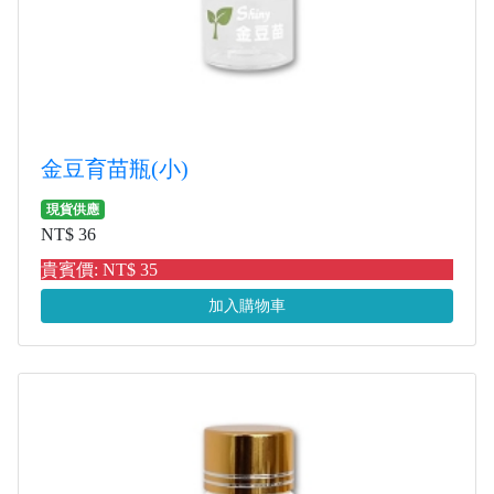
金豆育苗瓶(小)
現貨供應
NT$ 36
貴賓價: NT$ 35
加入購物車