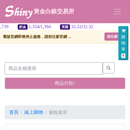
黃金白銀交易所
1,354
/
1,394
32.22
/
32.32
鈀金
美匯
舊版官網即將停止服務，請前往新官網 →
前往新官網
購
物
車
0
商品分類+
首頁
線上購物
金粒金豆