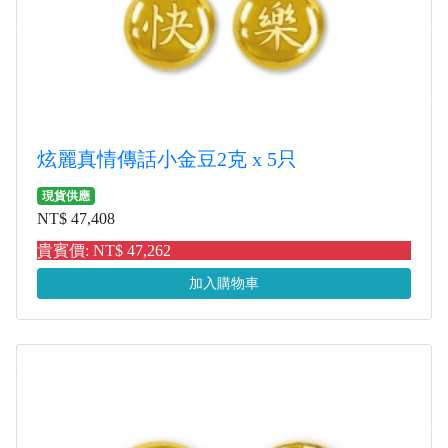
炫麗真情傳話小金豆2克 x 5只
現貨供應
NT$ 47,408
貴賓價: NT$ 47,262
加入購物車