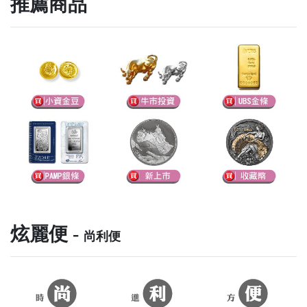
推薦商品
炫麗便 -
尚利便