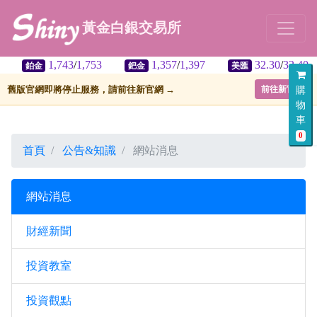
黃金白銀交易所
1,743
/
1,753
1,357
/
1,397
32.30
/
32.40
鉑金
鈀金
美匯
舊版官網即將停止服務，請前往新官網 →
前往新官網
購
物
車
0
首頁
公告&知識
網站消息
網站消息
財經新聞
投資教室
投資觀點