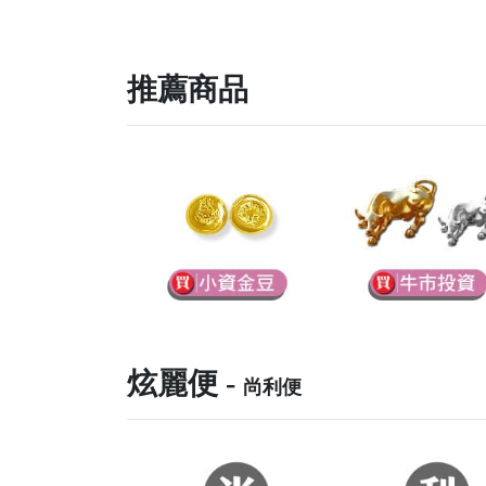
推薦商品
炫麗便 -
尚利便