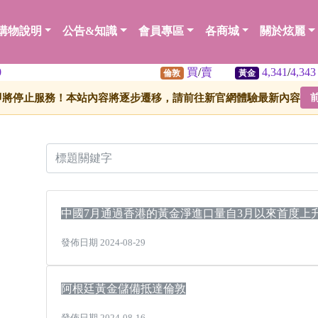
購物說明
公告&知識
會員專區
各商城
關於炫麗
買
/
賣
4,341
/
4,343
倫敦
黃金
即將停止服務！本站內容將逐步遷移，請前往新官網體驗最新內容
中國7月通過香港的黃金淨進口量自3月以來首度上
發佈日期 2024-08-29
阿根廷黃金儲備抵達倫敦