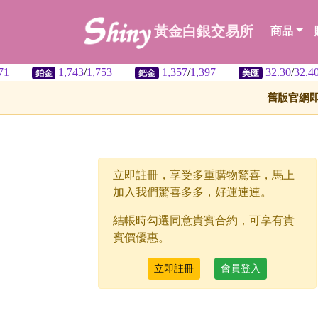
黃金白銀交易所
商品
1,743
/
1,753
1,357
/
1,397
32.30
/
32.40
鉑金
鈀金
美匯
舊版官網
立即註冊，享受多重購物驚喜，馬上
加入我們驚喜多多，好運連連。
結帳時勾選同意貴賓合約，可享有貴
賓價優惠。
立即註冊
會員登入