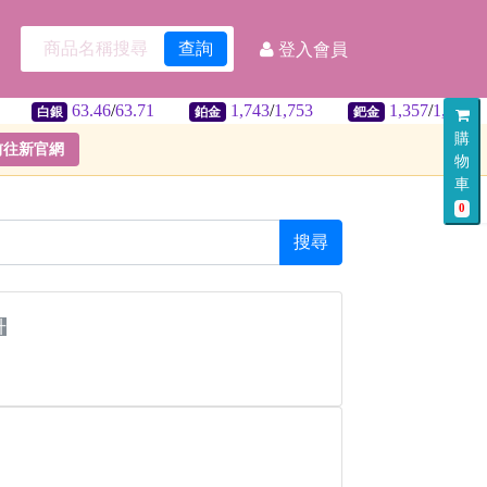
查詢
登入會員
63.46
/
63.71
1,743
/
1,753
1,357
/
1,397
白銀
鉑金
鈀金
美
購
前往新官網
物
車
0
搜尋
升