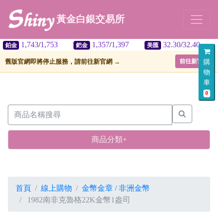
黃金白銀交易所
1,743
/
1,753
1,357
/
1,397
32.30
/
32.40
鈀金
美匯
舊版官網即將停止服務，請前往新官網 →
前往新官網
購
物
車
0
商品分類+
首頁
線上購物
金幣金章 / 非洲金幣
1982南非克魯格22K金幣1盎司