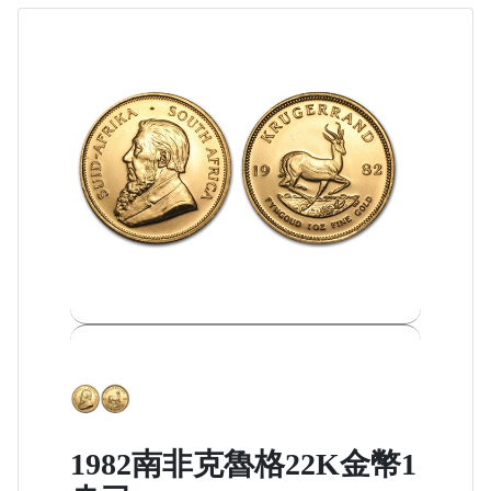
1982南非克魯格22K金幣1