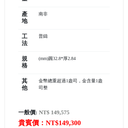
產
南非
地
工
普鑄
法
規
(mm)圓32.8*厚2.84
格
其
金幣總重超過1盎司，金含量1盎
他
司整
一般價:
NT$ 149,575
貴賓價：NT$149,300