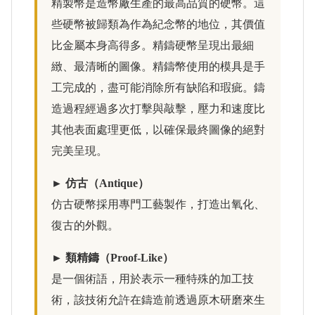
精製幣是造幣廠生產的最高品質的硬幣。這
些硬幣被歸類為作為紀念幣的地位，其價值
比金屬本身高得多。精鑄硬幣呈現出最細
緻、最清晰的圖像。精鑄幣使用的模具是手
工完成的，盡可能消除所有缺陷和瑕疵。鑄
造過程經過多次打擊與敲擊，壓力和速度比
其他表面處理更低，以確保最終圖像的絕對
完美呈現。
► 仿古（Antique）
仿古硬幣採用專門工藝製作，打造出氧化、
復古的外觀。
► 類精鑄（Proof-Like）
是一個術語，用於表示一種特殊的加工技
術，該技術允許在鑄造前透過原木研磨來生