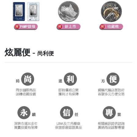
炫麗便 -
尚利便