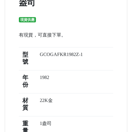
盎司
現貨供應
有現貨，可直接下單。
型
GCOGAFKR1982Z-1
號
年
1982
份
材
22K金
質
重
1盎司
量