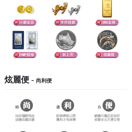
炫麗便 -
尚利便