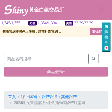
黃金白銀交易所
,755
1,354
/
1,394
32.29
/
32.39
鈀金
美匯
舊版官網即將停止服務，請前往新官網 →
前往新官網
購
物
車
0
商品分類+
首頁
線上購物
銀幣銀章 / 其他銀幣
2024吐瓦魯黑旗系列-金斯頓號銀幣1盎司