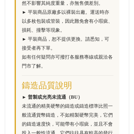
然不影響其純度重量，亦無售價差別。
► 平裝商品原廠多以裸裝出廠。運送時亦
以多枚包裝或管裝，因此難免會有小瑕疵、
損耗、撞擊等現象。
► 平裝商品，恕不提供更換。請悉知，可
接受者再下單。
如有任何疑問亦可撥打各服務專線或親洽各
門市了解。
鑄造品質說明
► 普製或光亮未流通（BU）
未流通的精美硬幣的鑄造或鑄造標準比照一
般流通貨幣鑄造，不如精製硬幣完美，它們
的鑄造速度快，可能帶有小瑕疵，並且不會
投入一般性流通。它們往往具有較高的發行