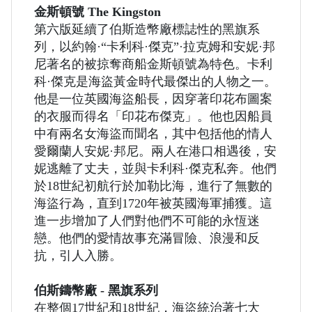
金斯頓號 The Kingston
第六版延續了伯斯造幣廠標誌性的黑旗系
列，以約翰·“卡利科·傑克”·拉克姆和安妮·邦
尼著名的被掠奪商船金斯頓號為特色。卡利
科·傑克是海盜黃金時代最傑出的人物之一。
他是一位英國海盜船長，因穿著印花布圖案
的衣服而得名「印花布傑克」。他也因船員
中有兩名女海盜而聞名，其中包括他的情人
愛爾蘭人安妮·邦尼。兩人在港口相遇後，安
妮逃離了丈夫，並與卡利科·傑克私奔。他們
於18世紀初航行於加勒比海，進行了無數的
海盜行為，直到1720年被英國海軍捕獲。這
進一步增加了人們對他們不可能的永恆迷
戀。他們的愛情故事充滿冒險、浪漫和反
抗，引人入勝。
伯斯鑄幣廠 - 黑旗系列
在整個17世紀和18世紀，海盜統治著七大