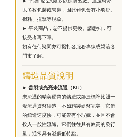
► 平裝商品原廠多以裸裝出廠。運送時亦
以多枚包裝或管裝，因此難免會有小瑕疵、
損耗、撞擊等現象。
► 平裝商品，恕不提供更換。請悉知，可
接受者再下單。
如有任何疑問亦可撥打各服務專線或親洽各
門市了解。
鑄造品質說明
► 普製或光亮未流通（BU）
未流通的精美硬幣的鑄造或鑄造標準比照一
般流通貨幣鑄造，不如精製硬幣完美，它們
的鑄造速度快，可能帶有小瑕疵，並且不會
投入一般性流通。它們往往具有較高的發行
量，通常具有溢價低特點。