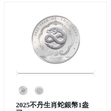
2025不丹生肖蛇銀幣1盎