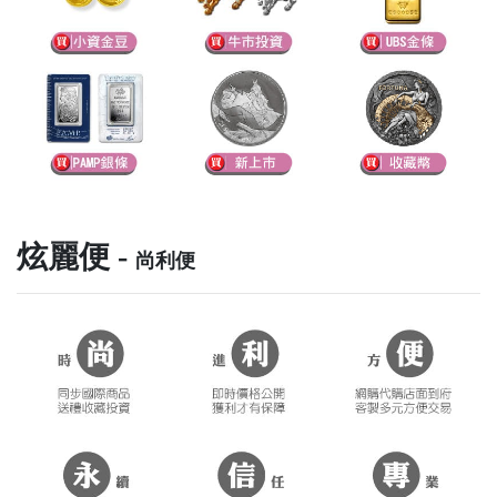
炫麗便 -
尚利便