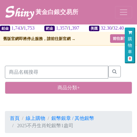
黃金白銀交易所
1,743
/
1,753
1,357
/
1,397
32.30
/
32.40
鈀金
美匯
舊版官網即將停止服務，請前往新官網 →
前往新官網
購
物
車
0
商品分類+
首頁
線上購物
銀幣銀章 / 其他銀幣
2025不丹生肖蛇銀幣1盎司