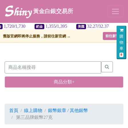
黃金白銀交易所
20
/
1,730
1,355
/
1,395
32.27
/
32.37
鈀金
美匯
舊版官網即將停止服務，請前往新官網 →
前往新官網
購
物
車
0
商品分類+
首頁
線上購物
銀幣銀章 / 其他銀幣
第三品牌銀幣27克