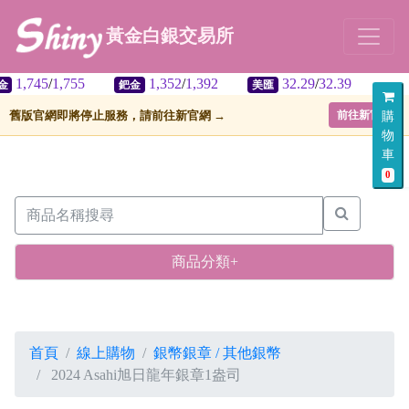
黃金白銀交易所
745
/
1,755
1,352
/
1,392
32.29
/
32.39
鈀金
美匯
舊版官網即將停止服務，請前往新官網 →
前往新官網
購
物
車
0
商品分類+
首頁
線上購物
銀幣銀章 / 其他銀幣
2024 Asahi旭日龍年銀章1盎司