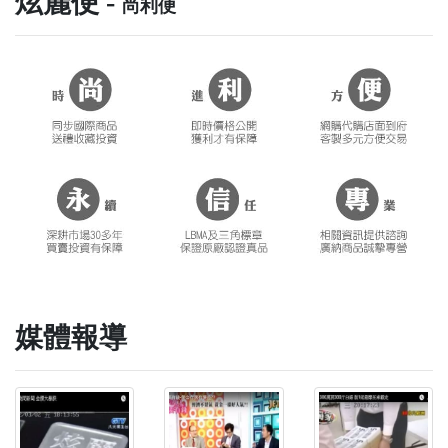
炫麗便 -
尚利便
媒體報導