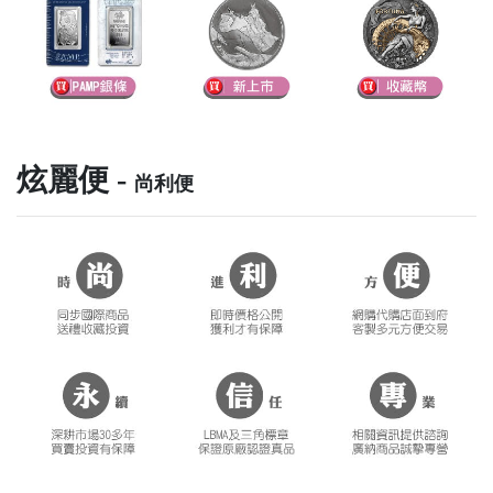
炫麗便 -
尚利便