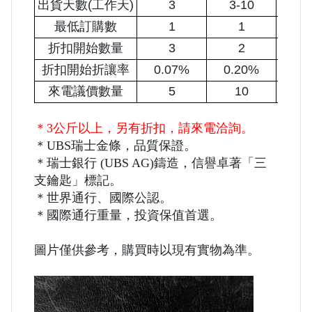
出貨天數(工作天)
3
3-10
3-
最低訂購數
1
1
折扣開始數量
3
2
折扣開始折讓率
0.07%
0.20%
0.
來電議價數量
5
10
2
＊3公斤以上，另有折扣，請來電洽詢。
＊UBS瑞士金條，品質保證。
＊瑞士銀行 (UBS AG)鑄造，信譽卓著「三
支鑰匙」標記。
＊世界通行、國際公認。
＊國際通行重量，投資保值首選。
圖片僅供參考，購買時以現有實物為準。