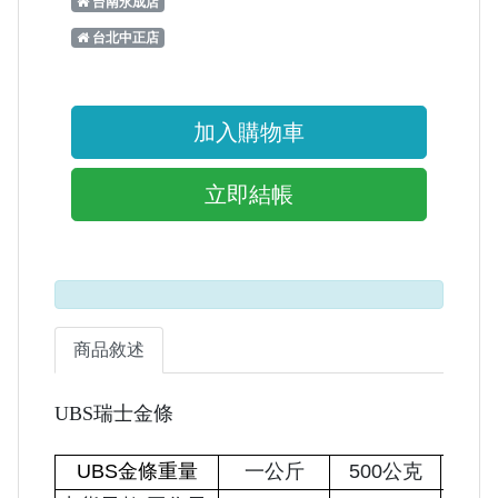
台南永成店
台北中正店
加入購物車
立即結帳
商品敘述
UBS瑞士金條
UBS金條重量
一公斤
500公克
25