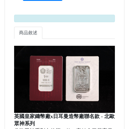
商品敘述
英國皇家鑄幣廠x日耳曼造幣廠聯名款 - 北歐
眾神系列