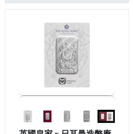
英國皇家 x 日耳曼造幣廠