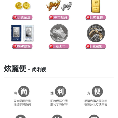
炫麗便 -
尚利便