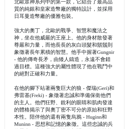
北歐眾神系列中的第一款，它結合了最高品
質的純銀和皇家造幣廠的獨特設計，並採用
日耳曼造幣廠的優雅包裝。
強大的奧丁，北歐的戰爭、智慧和魔法之
神，坐在他威嚴的王座上。他的身材散發著
尊嚴和力量，而他長長的灰白頭髮和鬍鬚則
象徵著長年累積的智慧。他手中握著Gungnir
- 他的傳奇長矛，由矮人鑄造，永遠不會錯
過目標。這種強大的屬性體現了他在戰鬥中
的絕對正確和力量。
在他的腳下站著兩隻巨大的狼 - 傑瑞(Geri)和
弗雷基(Freki) - 象徵著忠誠和準備保衛他們
的主人。他們狂野、銳利的眼睛和肌肉發達
的體格揭示了與奧丁密不可分的原始和狂野
本性。陪伴他的還有兩隻烏鴉 - Huginn和
Muninn - 思想和記憶的象徵。這些忠誠的兵