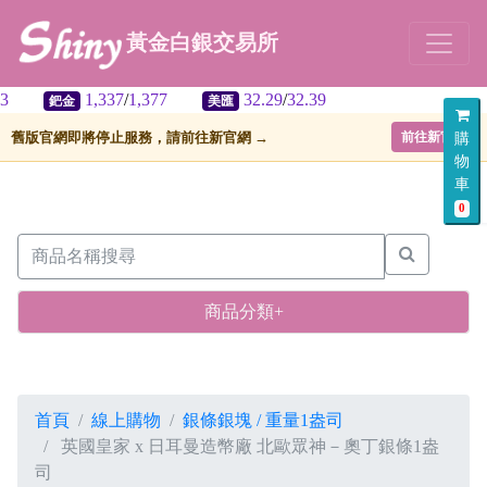
黃金白銀交易所
1,337
/
1,377
32.29
/
32.39
美匯
舊版官網即將停止服務，請前往新官網 →
前往新官網
購
物
車
0
商品分類+
首頁
線上購物
銀條銀塊 / 重量1盎司
英國皇家 x 日耳曼造幣廠 北歐眾神－奧丁銀條1盎
司