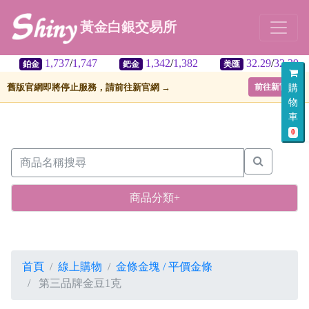
黃金白銀交易所
1,737
/
1,747
1,342
/
1,382
32.29
/
32.39
鉑金
鈀金
美匯
舊版官網即將停止服務，請前往新官網 →
前往新官網
購
物
車
0
商品分類+
首頁
線上購物
金條金塊 / 平價金條
第三品牌金豆1克