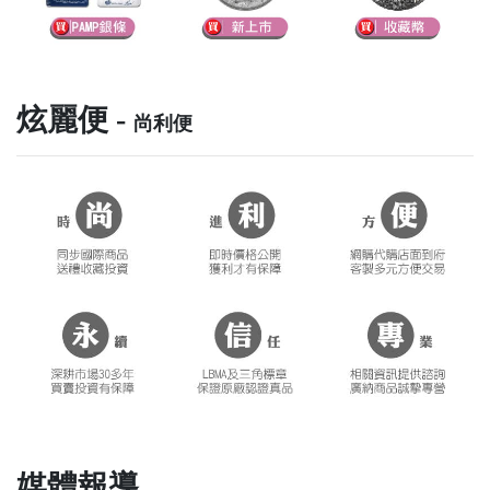
炫麗便 -
尚利便
媒體報導