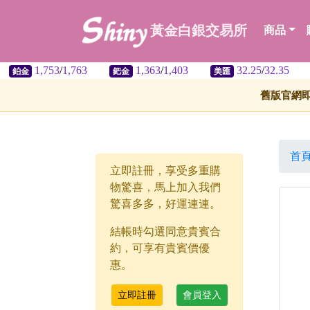
黃金白銀交易所
商品
1,753
/
1,763
1,363
/
1,403
32.25
/
32.35
鈀金
美匯
舊版官網
首
立即註冊，享受多重購
物驚喜，馬上加入我們
驚喜多多，好運連連。
結帳時勾選同意貴賓合
約，可享有貴賓價優
惠。
立即註冊
會員登入