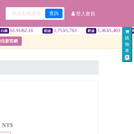
查詢
登入會員
.91
/
62.16
1,753
/
1,763
1,363
/
1,403
32.2
鉑金
鈀金
美匯
購
前往新官網
物
車
0
:
NT$