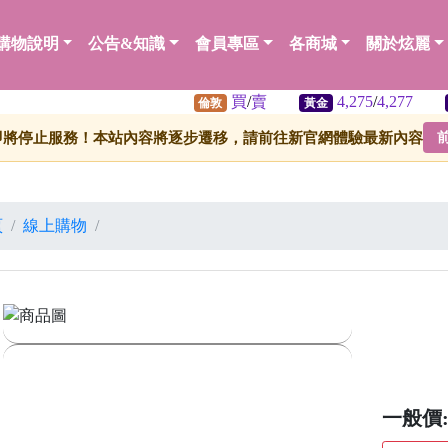
購物說明
公告&知識
會員專區
各商城
關於炫麗
買
/
賣
4,275
/
4,277
61
倫敦
黃金
白銀
即將停止服務！本站內容將逐步遷移，請前往新官網體驗最新內容
頁
線上購物
一般價