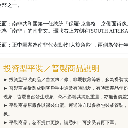
金幣之一。
正面：南非共和國第一任總統「保羅·克魯格」之側面肖像。環狀
此為「南非」的南非文。環狀右上方刻有[SOUTH AFRI
反面：正中圖案為南非代表動物[大旋角羚]，兩側為發行
投資型平裝／普製商品說明
► 投資型平裝商品／普製幣／條，非屬收藏等級，多為裸裝
► 普製商品從製成到客戶手中通常有時間差，有時因產品年
現象，皆屬自然發生現象，然不影響其純度重量，亦無售價差
► 平裝商品原廠多以裸裝出廠。運送時亦以多枚包裝或管裝
象。
► 平裝商品，恕不提供更換。請悉知，可接受者再下單。