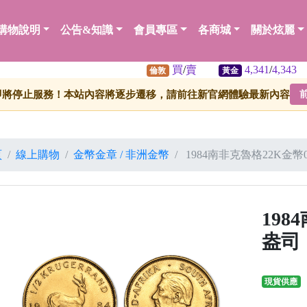
購物說明
公告&知識
會員專區
各商城
關於炫麗
買
/
賣
4,341
/
4,343
63
倫敦
黃金
白銀
即將停止服務！本站內容將逐步遷移，請前往新官網體驗最新內容
頁
線上購物
金幣金章 / 非洲金幣
1984南非克魯格22K金幣0
198
盎司
現貨供應