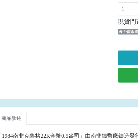
現貨門
台南永成
商品敘述
「1984南非克魯格22K金幣0.5盎司」由南非鑄幣廠鑄