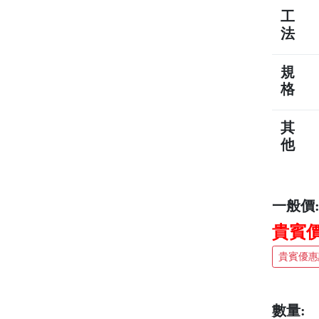
工
法
規
格
其
他
一般價
貴賓價：
貴賓優惠
數量: