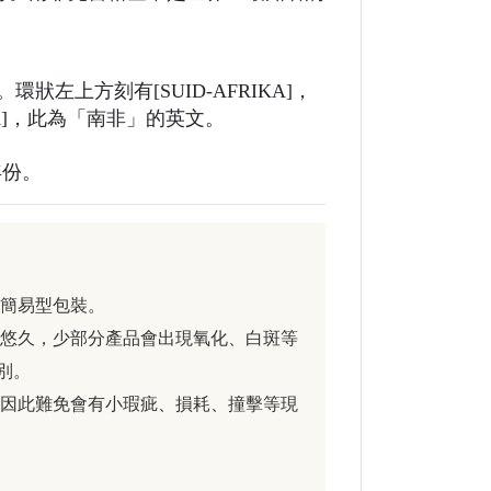
左上方刻有[SUID-AFRIKA]，
KA]，此為「南非」的英文。
年份。
或簡易型包裝。
份悠久，少部分產品會出現氧化、白斑等
別。
，因此難免會有小瑕疵、損耗、撞擊等現