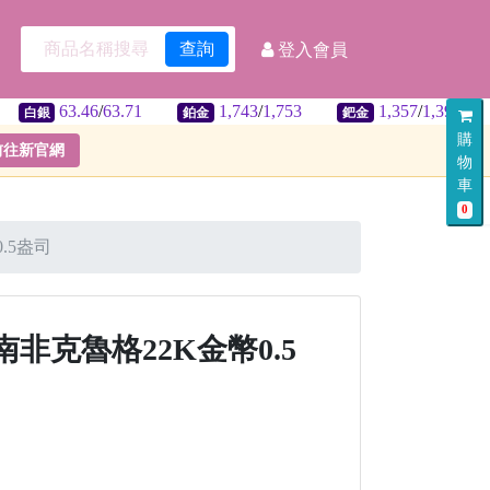
查詢
登入會員
.46
/
63.71
1,743
/
1,753
1,357
/
1,397
32.3
鉑金
鈀金
美匯
購
前往新官網
物
車
0
.5盎司
4南非克魯格22K金幣0.5