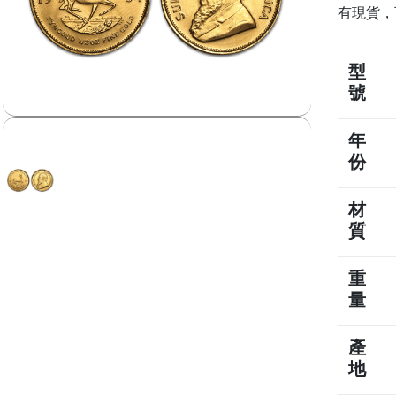
有現貨，
型
號
年
份
材
質
重
量
產
地