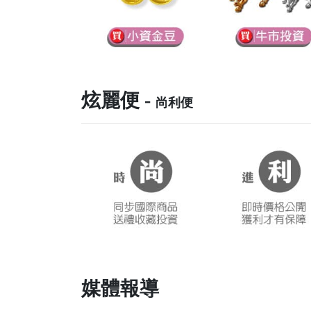
炫麗便 -
尚利便
媒體報導