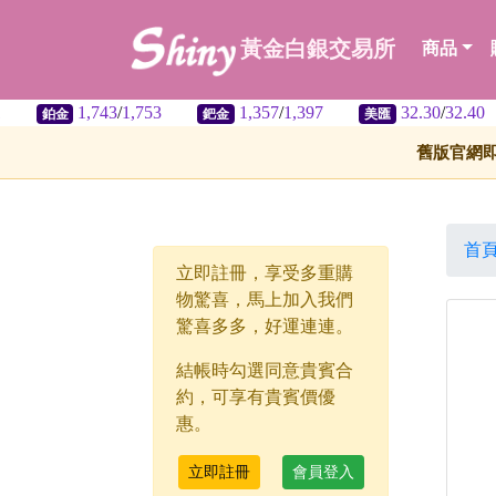
黃金白銀交易所
商品
1,743
/
1,753
1,357
/
1,397
32.30
/
32.40
鈀金
美匯
舊版官網
首
立即註冊，享受多重購
物驚喜，馬上加入我們
驚喜多多，好運連連。
結帳時勾選同意貴賓合
約，可享有貴賓價優
惠。
立即註冊
會員登入