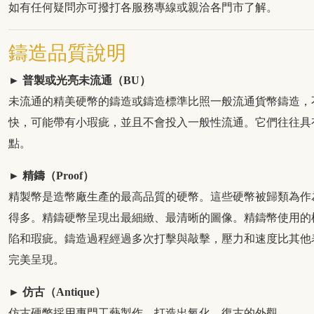
如有任何疑問亦可撥打各服務專線或親洽各門市了解。
鑄造品質說明
► 普製或光亮未流通（BU）
未流通的精美硬幣的鑄造或鑄造標準比照一般流通貨幣鑄造，
快，可能帶有小瑕疵，並且不會投入一般性流通。它們往往具
點。
► 精鑄（Proof）
精製幣是造幣廠生產的最高品質的硬幣。這些硬幣被歸類為作
得多。精鑄硬幣呈現出最細緻、最清晰的圖像。精鑄幣使用的
陷和瑕疵。鑄造過程經過多次打擊與敲擊，壓力和速度比其他
完美呈現。
► 仿古（Antique）
仿古硬幣採用專門工藝製作，打造出氧化、復古的外觀。