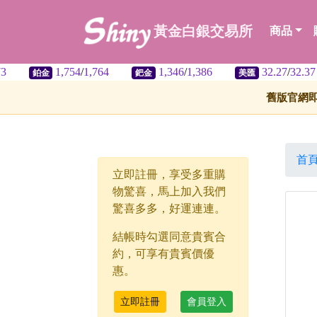
黃金白銀交易所
商品
1,754
/
1,764
1,346
/
1,386
32.27
/
32.37
鉑金
鈀金
美匯
舊版官網
首
立即註冊，享受多重購
物驚喜，馬上加入我們
驚喜多多，好運連連。
結帳時勾選同意貴賓合
約，可享有貴賓價優
惠。
立即註冊
會員登入