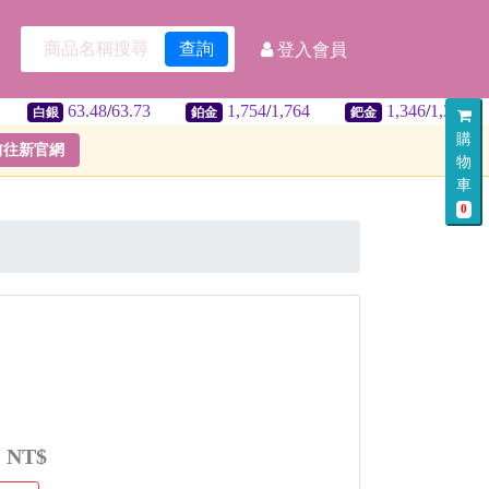
查詢
登入會員
63.48
/
63.73
1,754
/
1,764
1,346
/
1,386
銀
鉑金
鈀金
美匯
購
前往新官網
物
車
0
:
NT$