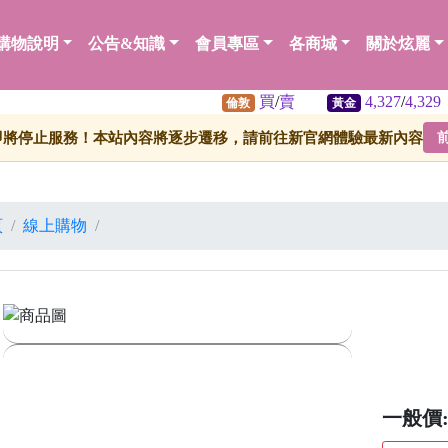
購物說明
公告&知識
會員專區
各商城
關於炫麗
買
/
賣
4,327
/
4,329
倫敦
黃金
白
即將停止服務！本站內容將逐步遷移，請前往新官網體驗最新內容
頁
線上購物
一般價